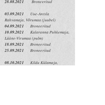
28.08.2021
Broneeritud
03.09.2021
Uue-Antsla
Rahvamaja, Võrumaa (juubel)
04.09.2021
Broneeritud
10.09.2021
Kalaranna Puhkemaja,
Lääne-Virumaa (pulm)
18.09.2021
Broneeritud
25.09.2021
Broneeritud
08.10.2021
Kildu Külamaja,
Viljandimaa (juubel)
09.10.2021
Karepa Rahvamaja,
Lääne-Virumaa (juubel)
15.10.2021
Broneeritud
16.10.2021
Broneeritud
22.10.2021
Broneeritud